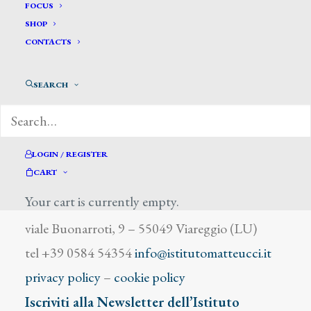
Lenci Marino
FOCUS
SHOP
CONTACTS
SEARCH
DIZIONARIO DEGLI ARTISTI
LOGIN / REGISTER
CART
Your cart is currently empty.
Istituto Matteucci
viale Buonarroti, 9 – 55049 Viareggio (LU)
tel +39 0584 54354
info@istitutomatteucci.it
privacy policy
–
cookie policy
Iscriviti alla Newsletter dell’Istituto