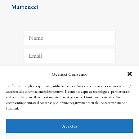
Matteucci
Gestisci Consenso
ISCRIVITI
Per fornire le migliori esperienze, utilizziamo tecnologie come i cookie per memorizzare e/o
accedere alle informazioni del dispositivo. Il consenso a queste tecnologie ci permetterà di
Facendo clic per iscriverti, riconosci che le tue informazioni saranno trattate
elaborare dati come il comportamento di navigazione o ID unici su questo sito. Non
seguendo la nostra
Privacy Policy
acconsentire o ritirare il consenso può influire negativamente su alcune caratteristiche e
© 2025 Istituto Matteucci. All right reserved
funzioni.
Nessuna parte di questo sito può essere riprodotta o trasmessa con qualsiasi mezzo senza
l’autorizzazione scritta dei proprietari dei diritti e dell’Istituto Matteucci
Accetta