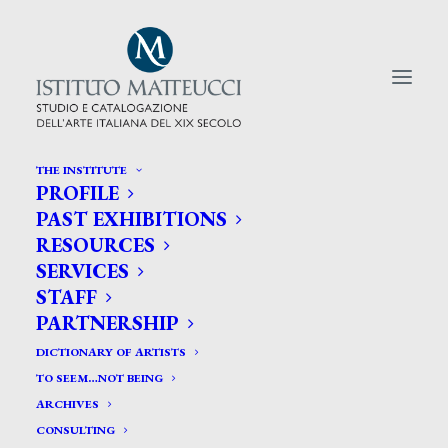
THE INSTITUTE
PROFILE
CERCA TRA GLI ARTISTI:
PAST EXHIBITIONS
RESOURCES
Search
SERVICES
for:
STAFF
PARTNERSHIP
DICTIONARY OF ARTISTS
TO SEEM…NOT BEING
ARCHIVES
CONSULTING