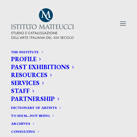
THE INSTITUTE
PROFILE
CERCA TRA GLI ARTISTI:
PAST EXHIBITIONS
RESOURCES
Search
SERVICES
for:
STAFF
PARTNERSHIP
DICTIONARY OF ARTISTS
TO SEEM…NOT BEING
ARCHIVES
CONSULTING