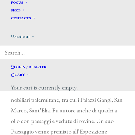
Lentini Giovanni *
FOCUS
SHOP
CONTACTS
LENTINI GIOVANNI
Trapani 1829 – 1890
SEARCH
Allievo del bolognese F. Morselli e a Roma di A.
Mantovani, si impose nell’ambiente artistico
locale per la sua attività di scenografo del teatro
LOGIN / REGISTER
CART
Carolino di Palermo (poi teatro Bellini) e di
Your cart is currently empty.
decoratore d’interni. Lavorò in diverse dimore
nobiliari palermitane, tra cui i Palazzi Gangi, San
Marco, Sant’Elia. Fu autore anche di quadri a
olio con paesaggi e vedute di rovine. Un suo
Paesaggio venne premiato all’Esposizione