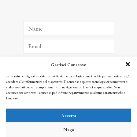
Gestisci Consenso
ISCRIVITI
Per fornire le migliori esperienze, utilizziamo tecnologie come i cookie per memorizzare e/o
accedere alle informazioni del dispositivo. Il consenso a queste tecnologie ci permetterà di
Facendo clic per iscriverti, riconosci che le tue informazioni saranno trattate
elaborare dati come il comportamento di navigazione o ID unici su questo sito. Non
seguendo la nostra
Privacy Policy
acconsentire o ritirare il consenso può influire negativamente su alcune caratteristiche e
© 2025 Istituto Matteucci. All right reserved
funzioni.
Nessuna parte di questo sito può essere riprodotta o trasmessa con qualsiasi mezzo senza
l’autorizzazione scritta dei proprietari dei diritti e dell’Istituto Matteucci
Accetta
Nega