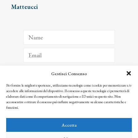
Matteucci
Gestisci Consenso
ISCRIVITI
Per fornire le migliori esperienze, utilizziamo tecnologie come i cookie per memorizzare e/o
accedere alle informazioni del dispositivo. Il consenso a queste tecnologie ci permetterà di
Facendo clic per iscriverti, riconosci che le tue informazioni saranno trattate
elaborare dati come il comportamento di navigazione o ID unici su questo sito. Non
seguendo la nostra
Privacy Policy
acconsentire o ritirare il consenso può influire negativamente su alcune caratteristiche e
© 2025 Istituto Matteucci. All right reserved
funzioni.
Nessuna parte di questo sito può essere riprodotta o trasmessa con qualsiasi mezzo senza
l’autorizzazione scritta dei proprietari dei diritti e dell’Istituto Matteucci
Accetta