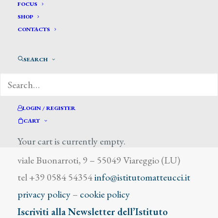
Letnaire Pierre
FOCUS
SHOP
CONTACTS
SEARCH
DIZIONARIO DEGLI ARTISTI
LOGIN / REGISTER
CART
Your cart is currently empty.
Istituto Matteucci
viale Buonarroti, 9 – 55049 Viareggio (LU)
tel +39 0584 54354
info@istitutomatteucci.it
privacy policy
–
cookie policy
Iscriviti alla Newsletter dell’Istituto