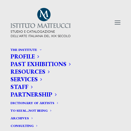
THE INSTITUTE
PROFILE
CERCA TRA GLI ARTISTI:
PAST EXHIBITIONS
RESOURCES
Search
SERVICES
for:
STAFF
PARTNERSHIP
DICTIONARY OF ARTISTS
TO SEEM…NOT BEING
ARCHIVES
CONSULTING