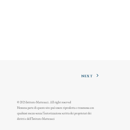
NEXT
© 2025 Istituto Matteucci. All right reserved
Nessuna parte di questo sito può essere riprodotta o trasmessa con
qualsiasi mezzo senza l’autorizzazione scritta dei proprietari dei
diritti e dell’Istituto Matteucci