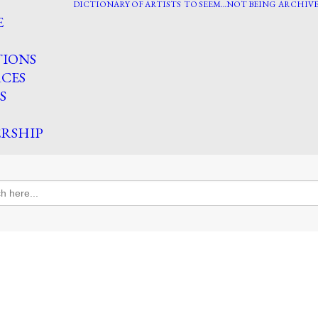
DICTIONARY OF ARTISTS
TO SEEM…NOT BEING
ARCHIVE
E
TIONS
CES
S
RSHIP
h