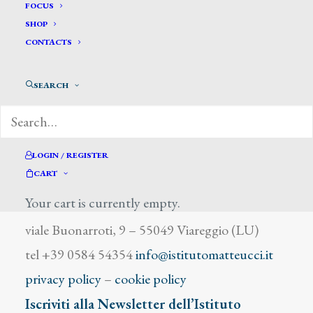
Levi Umberto
FOCUS
SHOP
CONTACTS
SEARCH
DIZIONARIO DEGLI ARTISTI
LOGIN / REGISTER
CART
Your cart is currently empty.
Istituto Matteucci
viale Buonarroti, 9 – 55049 Viareggio (LU)
tel +39 0584 54354
info@istitutomatteucci.it
privacy policy
–
cookie policy
Iscriviti alla Newsletter dell’Istituto