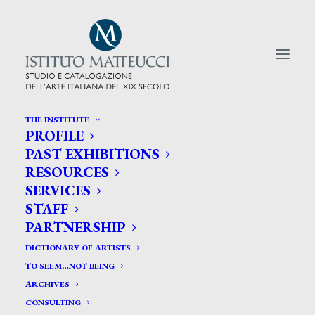
THE INSTITUTE
PROFILE
CERCA TRA GLI ARTISTI:
PAST EXHIBITIONS
RESOURCES
Search
SERVICES
for:
STAFF
PARTNERSHIP
DICTIONARY OF ARTISTS
TO SEEM…NOT BEING
ARCHIVES
CONSULTING