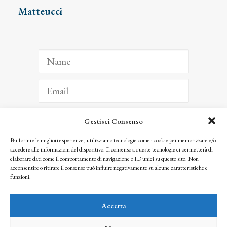
Matteucci
Gestisci Consenso
ISCRIVITI
Per fornire le migliori esperienze, utilizziamo tecnologie come i cookie per memorizzare e/o
accedere alle informazioni del dispositivo. Il consenso a queste tecnologie ci permetterà di
Facendo clic per iscriverti, riconosci che le tue informazioni saranno trattate
elaborare dati come il comportamento di navigazione o ID unici su questo sito. Non
seguendo la nostra
Privacy Policy
acconsentire o ritirare il consenso può influire negativamente su alcune caratteristiche e
© 2025 Istituto Matteucci. All right reserved
funzioni.
Nessuna parte di questo sito può essere riprodotta o trasmessa con qualsiasi mezzo senza
l’autorizzazione scritta dei proprietari dei diritti e dell’Istituto Matteucci
Accetta