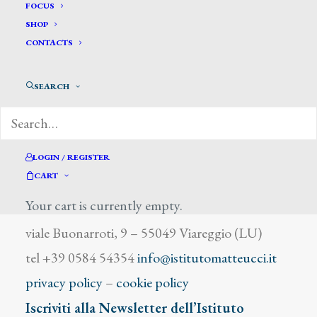
Ligabue Antonio
FOCUS
SHOP
CONTACTS
SEARCH
DIZIONARIO DEGLI ARTISTI
LOGIN / REGISTER
CART
Your cart is currently empty.
Istituto Matteucci
viale Buonarroti, 9 – 55049 Viareggio (LU)
tel +39 0584 54354
info@istitutomatteucci.it
privacy policy
–
cookie policy
Iscriviti alla Newsletter dell’Istituto