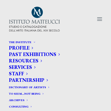
THE INSTITUTE
PROFILE
CERCA TRA GLI ARTISTI:
PAST EXHIBITIONS
RESOURCES
Search
SERVICES
for:
STAFF
PARTNERSHIP
DICTIONARY OF ARTISTS
TO SEEM…NOT BEING
ARCHIVES
CONSULTING