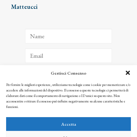
Matteucci
Gestisci Consenso
ISCRIVITI
Per fornire le migliori esperienze, utilizziamo tecnologie come i cookie per memorizzare e/o
accedere alle informazioni del dispositivo. Il consenso a queste tecnologie ci permetterà di
Facendo clic per iscriverti, riconosci che le tue informazioni saranno trattate
elaborare dati come il comportamento di navigazione o ID unici su questo sito. Non
seguendo la nostra
Privacy Policy
acconsentire o ritirare il consenso può influire negativamente su alcune caratteristiche e
© 2025 Istituto Matteucci. All right reserved
funzioni.
Nessuna parte di questo sito può essere riprodotta o trasmessa con qualsiasi mezzo senza
l’autorizzazione scritta dei proprietari dei diritti e dell’Istituto Matteucci
Accetta