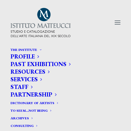
THE INSTITUTE
PROFILE
CERCA TRA GLI ARTISTI:
PAST EXHIBITIONS
RESOURCES
Search
SERVICES
for:
STAFF
PARTNERSHIP
DICTIONARY OF ARTISTS
TO SEEM…NOT BEING
ARCHIVES
CONSULTING