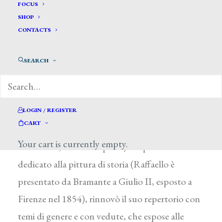
Maffei Dario *
FOCUS
SHOP
CONTACTS
MAFFEI DARIO
Siena 1830 – dopo il 1879
SEARCH
Figlio del pittore ornatista Giulio Cesare, esordì
all’Accademia di Belle Arti di Firenze nel 1844 e
dal 1851 fu allievo di G. Bezzuoli nel medesimo
LOGIN / REGISTER
CART
istituto (1848, Ritratto di donna, Interno di
Your cart is currently empty.
monastero, Veduta di paese). Dopo essersi
dedicato alla pittura di storia (Raffaello è
presentato da Bramante a Giulio II, esposto a
Firenze nel 1854), rinnovò il suo repertorio con
temi di genere e con vedute, che espose alle