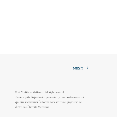
NEXT
© 2025 Istituto Matteucci. All right reserved
Nessuna parte di questo sito può essere riprodotta o trasmessa con
qualsiasi mezzo senza l’autorizzazione scritta dei proprietari dei
diritti e dell’Istituto Matteucci