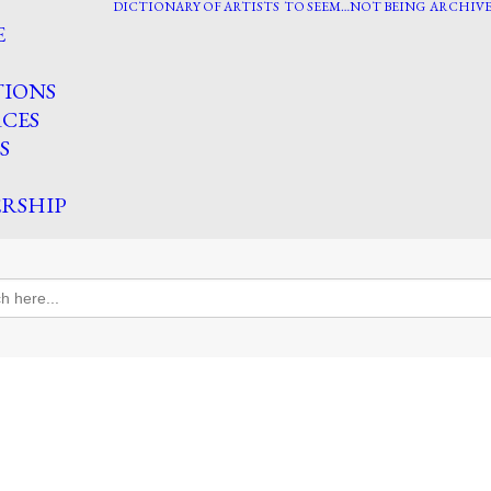
DICTIONARY OF ARTISTS
TO SEEM…NOT BEING
ARCHIVE
E
TIONS
CES
S
RSHIP
h