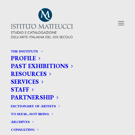
THE INSTITUTE
PROFILE
CERCA TRA GLI ARTISTI:
PAST EXHIBITIONS
RESOURCES
Search
SERVICES
for:
STAFF
PARTNERSHIP
DICTIONARY OF ARTISTS
TO SEEM…NOT BEING
ARCHIVES
CONSULTING