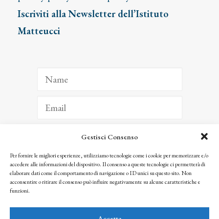
Iscriviti alla Newsletter dell’Istituto
Matteucci
Gestisci Consenso
ISCRIVITI
Per fornire le migliori esperienze, utilizziamo tecnologie come i cookie per memorizzare e/o
accedere alle informazioni del dispositivo. Il consenso a queste tecnologie ci permetterà di
Facendo clic per iscriverti, riconosci che le tue informazioni saranno trattate
elaborare dati come il comportamento di navigazione o ID unici su questo sito. Non
seguendo la nostra
Privacy Policy
acconsentire o ritirare il consenso può influire negativamente su alcune caratteristiche e
© 2025 Istituto Matteucci. All right reserved
funzioni.
Nessuna parte di questo sito può essere riprodotta o trasmessa con qualsiasi mezzo senza
l’autorizzazione scritta dei proprietari dei diritti e dell’Istituto Matteucci
Accetta