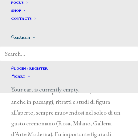
Mola Grubicy De Dragon
FOCUS
SHOP
Antonietta*
CONTACTS
MOLA GRUBICY DE DRAGON
SEARCH
ANTONIETTA
Lodi (Milano) 1824 – Milano 1908
Madre di Vittore e di Alberto, si dedicò alla
LOGIN / REGISTER
CART
pittura a olio, a pastello e ad acquerello.
Your cart is currently empty.
Predilesse le composizioni di fiori, ma si cimentò
anche in paesaggi, ritratti e studi di figura
all’aperto, sempre muovendosi nel solco di un
gusto cremoniano (Rosa, Milano, Galleria
d’Arte Moderna). Fu importante figura di