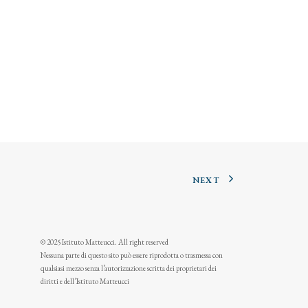
NEXT
© 2025 Istituto Matteucci. All right reserved
Nessuna parte di questo sito può essere riprodotta o trasmessa con
qualsiasi mezzo senza l’autorizzazione scritta dei proprietari dei
diritti e dell’Istituto Matteucci