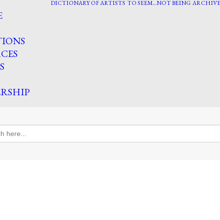
DICTIONARY OF ARTISTS
TO SEEM…NOT BEING
ARCHIVE
E
TIONS
CES
S
RSHIP
h