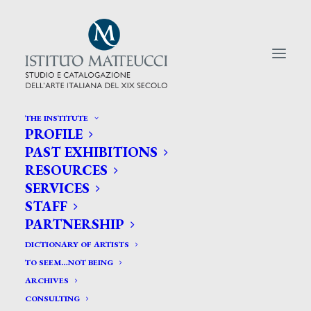
THE INSTITUTE
PROFILE
CERCA TRA GLI ARTISTI:
PAST EXHIBITIONS
RESOURCES
Search
SERVICES
for:
STAFF
PARTNERSHIP
DICTIONARY OF ARTISTS
TO SEEM…NOT BEING
ARCHIVES
CONSULTING