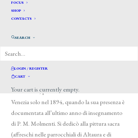
FOCUS
SHOP
CONTACTS
Novo Stefano *
SEARCH
NOVO STEFANO
Cavarzere (Venezia) 1862 – dopo il 1927
LOGIN / REGISTER
CART
La sua formazione fu probabilmente da
Your cart is currently empty.
autodidatta, poiché si iscrisse all’Accademia di
Venezia solo nel 1894, quando la sua presenza è
documentata all’ultimo anno di insegnamento
di P. M. Molmenti. Si dedicò alla pittura sacra
(affreschi nelle parrocchiali di Altaura e di