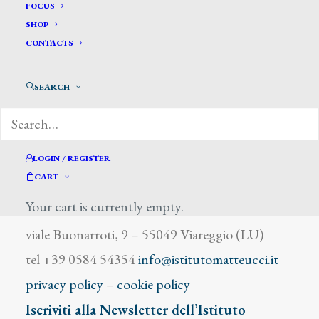
Ofelia
FOCUS
SHOP
CONTACTS
SEARCH
DIZIONARIO DEGLI ARTISTI
LOGIN / REGISTER
CART
Your cart is currently empty.
Istituto Matteucci
viale Buonarroti, 9 – 55049 Viareggio (LU)
tel +39 0584 54354
info@istitutomatteucci.it
privacy policy
–
cookie policy
Iscriviti alla Newsletter dell’Istituto