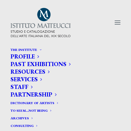
THE INSTITUTE
PROFILE
CERCA TRA GLI ARTISTI:
PAST EXHIBITIONS
RESOURCES
Search
SERVICES
for:
STAFF
PARTNERSHIP
DICTIONARY OF ARTISTS
TO SEEM…NOT BEING
ARCHIVES
CONSULTING