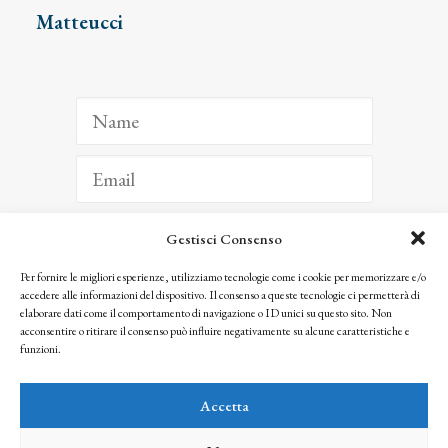
Matteucci
Gestisci Consenso
ISCRIVITI
Per fornire le migliori esperienze, utilizziamo tecnologie come i cookie per memorizzare e/o
accedere alle informazioni del dispositivo. Il consenso a queste tecnologie ci permetterà di
Facendo clic per iscriverti, riconosci che le tue informazioni saranno trattate
elaborare dati come il comportamento di navigazione o ID unici su questo sito. Non
seguendo la nostra
Privacy Policy
acconsentire o ritirare il consenso può influire negativamente su alcune caratteristiche e
© 2025 Istituto Matteucci. All right reserved
funzioni.
Nessuna parte di questo sito può essere riprodotta o trasmessa con qualsiasi mezzo senza
l’autorizzazione scritta dei proprietari dei diritti e dell’Istituto Matteucci
Accetta