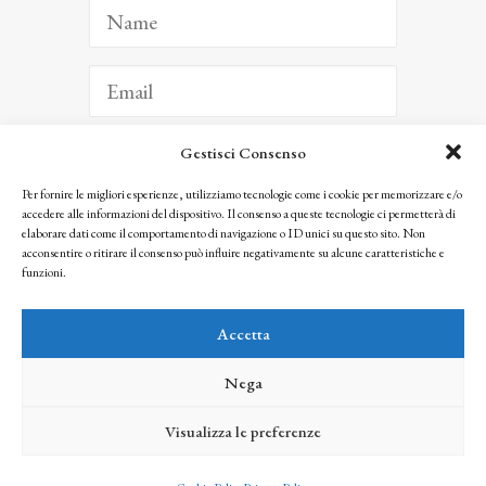
Gestisci Consenso
ISCRIVITI
Per fornire le migliori esperienze, utilizziamo tecnologie come i cookie per memorizzare e/o
accedere alle informazioni del dispositivo. Il consenso a queste tecnologie ci permetterà di
Facendo clic per iscriverti, riconosci che le tue informazioni saranno trattate
elaborare dati come il comportamento di navigazione o ID unici su questo sito. Non
seguendo la nostra
Privacy Policy
acconsentire o ritirare il consenso può influire negativamente su alcune caratteristiche e
© 2025 Istituto Matteucci. All right reserved
funzioni.
Nessuna parte di questo sito può essere riprodotta o trasmessa con qualsiasi mezzo senza
l’autorizzazione scritta dei proprietari dei diritti e dell’Istituto Matteucci
Accetta
Nega
Visualizza le preferenze
credits