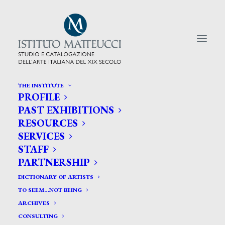
THE INSTITUTE
PROFILE
CERCA TRA GLI ARTISTI:
PAST EXHIBITIONS
RESOURCES
Search
SERVICES
for:
STAFF
PARTNERSHIP
DICTIONARY OF ARTISTS
TO SEEM…NOT BEING
ARCHIVES
CONSULTING