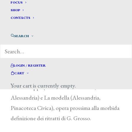
Ottone Giacomo*
FOCUS
SHOP
CONTACTS
OTTONE GIACOMO
Casale Monferrato (Alessandria) 1869 –
SEARCH
Alessandria 1906
Pittore di soggetti sacri e ritrattista, studiò alla
milanese Accademia di Brera. Della sua esigua
LOGIN / REGISTER
CART
produzione si ricordano il dipinto raffigurante
Your cart is currently empty.
San Giuseppe (chiesa di San Lorenzo,
Alessandria) e La modella (Alessandria,
Pinacoteca Civica), opera prossima alla morbida
definizione dei ritratti di G. Grosso.