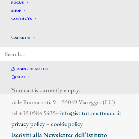
Petitti
FOCUS
SHOP
CONTACTS
SEARCH
DIZIONARIO DEGLI ARTISTI
LOGIN / REGISTER
CART
Your cart is currently empty.
Istituto Matteucci
viale Buonarroti, 9 – 55049 Viareggio (LU)
tel +39 0584 54354
info@istitutomatteucci.it
privacy policy
–
cookie policy
Iscriviti alla Newsletter dell’Istituto