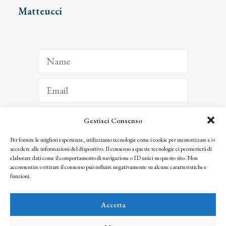
Matteucci
Gestisci Consenso
ISCRIVITI
Per fornire le migliori esperienze, utilizziamo tecnologie come i cookie per memorizzare e/o
accedere alle informazioni del dispositivo. Il consenso a queste tecnologie ci permetterà di
Facendo clic per iscriverti, riconosci che le tue informazioni saranno trattate
elaborare dati come il comportamento di navigazione o ID unici su questo sito. Non
seguendo la nostra
Privacy Policy
acconsentire o ritirare il consenso può influire negativamente su alcune caratteristiche e
© 2025 Istituto Matteucci. All right reserved
funzioni.
Nessuna parte di questo sito può essere riprodotta o trasmessa con qualsiasi mezzo senza
l’autorizzazione scritta dei proprietari dei diritti e dell’Istituto Matteucci
Accetta