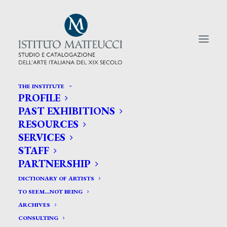
THE INSTITUTE
PROFILE
CERCA TRA GLI ARTISTI:
PAST EXHIBITIONS
RESOURCES
Search
SERVICES
for:
STAFF
PARTNERSHIP
DICTIONARY OF ARTISTS
TO SEEM…NOT BEING
ARCHIVES
CONSULTING