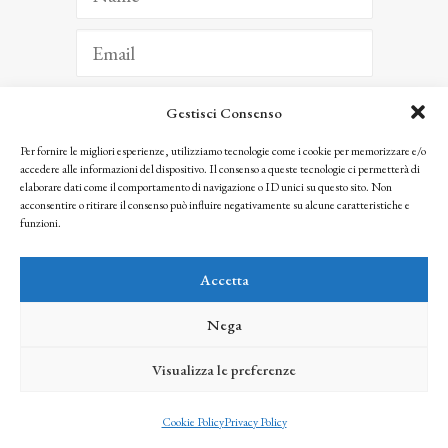
Gestisci Consenso
ISCRIVITI
Per fornire le migliori esperienze, utilizziamo tecnologie come i cookie per memorizzare e/o
accedere alle informazioni del dispositivo. Il consenso a queste tecnologie ci permetterà di
Facendo clic per iscriverti, riconosci che le tue informazioni saranno trattate
elaborare dati come il comportamento di navigazione o ID unici su questo sito. Non
seguendo la nostra
Privacy Policy
acconsentire o ritirare il consenso può influire negativamente su alcune caratteristiche e
© 2025 Istituto Matteucci. All right reserved
funzioni.
Nessuna parte di questo sito può essere riprodotta o trasmessa con qualsiasi mezzo senza
l’autorizzazione scritta dei proprietari dei diritti e dell’Istituto Matteucci
Accetta
Nega
Visualizza le preferenze
credits
Cookie Policy
Privacy Policy