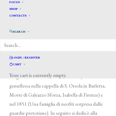
Petrocelli Vincenzo *
FOCUS
SHOP
CONTACTS
PETROCELLI VINCENZO
Cervaro (Frosinone) 1823 – Napoli 1896
SEARCH
Nel 1837 entrò all’Accademia di Belle Arti di
Napoli, dove si distinse nelle copie dagli antichi
maestri e si dedicò a temi storici e letterari. Dopo
LOGIN / REGISTER
CART
avere esordito alla Mostra Borbonica del 1839,
Your cart is currently empty.
vi figurò ancora nel 1841, nel 1848 (Ginevra
genuflessa nella cappella di S. Orsola in Barletta,
Morte di Galeazzo Sforza, Isabella di Firenze) e
nel 1851 (Una famiglia di neofiti sorpresa dalle
guardie pretoriane). In seguito si dedicò alla