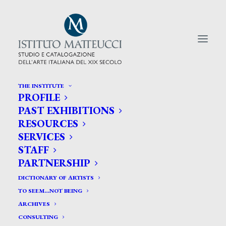
THE INSTITUTE
PROFILE
CERCA TRA GLI ARTISTI:
PAST EXHIBITIONS
RESOURCES
Search
SERVICES
for:
STAFF
PARTNERSHIP
DICTIONARY OF ARTISTS
TO SEEM…NOT BEING
ARCHIVES
CONSULTING