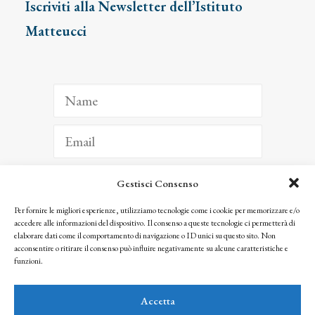
Iscriviti alla Newsletter dell’Istituto
Matteucci
Gestisci Consenso
ISCRIVITI
Per fornire le migliori esperienze, utilizziamo tecnologie come i cookie per memorizzare e/o
accedere alle informazioni del dispositivo. Il consenso a queste tecnologie ci permetterà di
Facendo clic per iscriverti, riconosci che le tue informazioni saranno trattate
elaborare dati come il comportamento di navigazione o ID unici su questo sito. Non
seguendo la nostra
Privacy Policy
acconsentire o ritirare il consenso può influire negativamente su alcune caratteristiche e
© 2025 Istituto Matteucci. All right reserved
funzioni.
Nessuna parte di questo sito può essere riprodotta o trasmessa con qualsiasi mezzo senza
l’autorizzazione scritta dei proprietari dei diritti e dell’Istituto Matteucci
Accetta