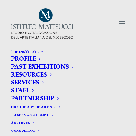
THE INSTITUTE
PROFILE
CERCA TRA GLI ARTISTI:
PAST EXHIBITIONS
RESOURCES
Search
SERVICES
for:
STAFF
PARTNERSHIP
DICTIONARY OF ARTISTS
TO SEEM…NOT BEING
ARCHIVES
CONSULTING