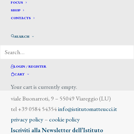
Porta Cesare
FOCUS
SHOP
CONTACTS
SEARCH
DIZIONARIO DEGLI ARTISTI
LOGIN / REGISTER
CART
Your cart is currently empty.
Istituto Matteucci
viale Buonarroti, 9 – 55049 Viareggio (LU)
tel +39 0584 54354
info@istitutomatteucci.it
privacy policy
–
cookie policy
Iscriviti alla Newsletter dell’Istituto