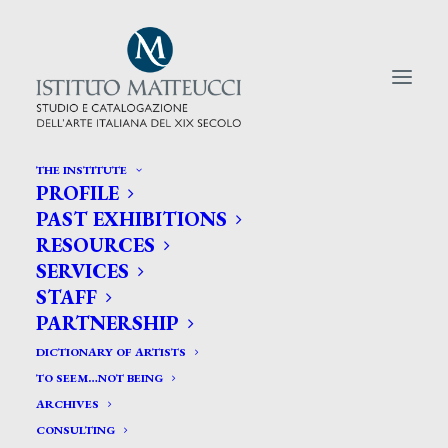
THE INSTITUTE
PROFILE
CERCA TRA GLI ARTISTI:
PAST EXHIBITIONS
RESOURCES
Search
SERVICES
for:
STAFF
PARTNERSHIP
DICTIONARY OF ARTISTS
TO SEEM…NOT BEING
ARCHIVES
CONSULTING