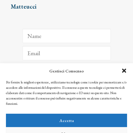
Matteucci
Gestisci Consenso
ISCRIVITI
Per fornire le migliori esperienze, utilizziamo tecnologie come i cookie per memorizzare e/o
accedere alle informazioni del dispositivo. Il consenso a queste tecnologie ci permetterà di
Facendo clic per iscriverti, riconosci che le tue informazioni saranno trattate
elaborare dati come il comportamento di navigazione o ID unici su questo sito. Non
seguendo la nostra
Privacy Policy
acconsentire o ritirare il consenso può influire negativamente su alcune caratteristiche e
© 2025 Istituto Matteucci. All right reserved
funzioni.
Nessuna parte di questo sito può essere riprodotta o trasmessa con qualsiasi mezzo senza
l’autorizzazione scritta dei proprietari dei diritti e dell’Istituto Matteucci
Accetta