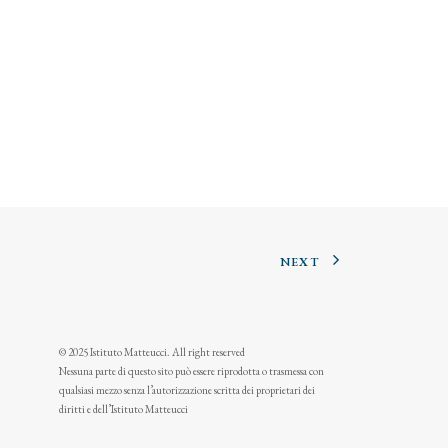
NEXT
© 2025 Istituto Matteucci. All right reserved
Nessuna parte di questo sito può essere riprodotta o trasmessa con
qualsiasi mezzo senza l’autorizzazione scritta dei proprietari dei
diritti e dell’Istituto Matteucci