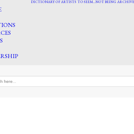
DICTIONARY OF ARTISTS
TO SEEM…NOT BEING
ARCHIVE
E
TIONS
CES
S
RSHIP
h