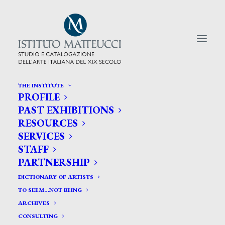
THE INSTITUTE
PROFILE
CERCA TRA GLI ARTISTI:
PAST EXHIBITIONS
RESOURCES
Search
SERVICES
for:
STAFF
PARTNERSHIP
DICTIONARY OF ARTISTS
TO SEEM…NOT BEING
ARCHIVES
CONSULTING