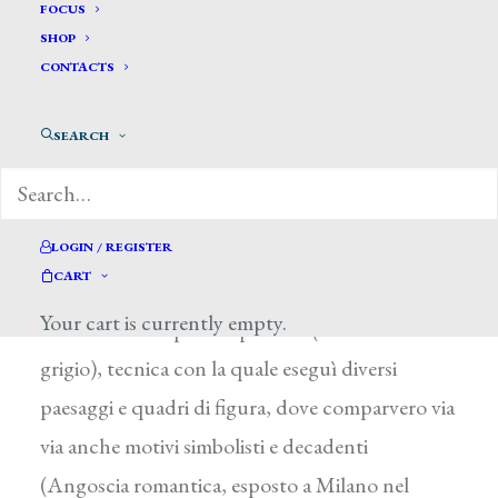
Quarantelli Alfonso*
FOCUS
SHOP
CONTACTS
QUARANTELLI ALFONSO
Milano 1873 – 1939
SEARCH
Formatosi all’Accademia di Brera, fu tra i
fondatori della “Famiglia artistica” milanese. Nel
1900 esordì all’Esposizione braidense (Ortaglia)
LOGIN / REGISTER
CART
e l’anno seguente presentò alla Biennale
Your cart is currently empty.
veneziana un dipinto a pastello (Tramonto
grigio), tecnica con la quale eseguì diversi
paesaggi e quadri di figura, dove comparvero via
via anche motivi simbolisti e decadenti
(Angoscia romantica, esposto a Milano nel