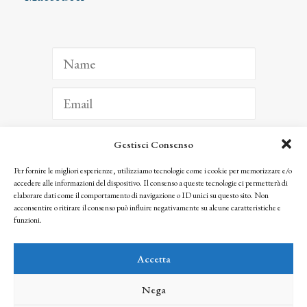
Gestisci Consenso
ISCRIVITI
Per fornire le migliori esperienze, utilizziamo tecnologie come i cookie per memorizzare e/o
accedere alle informazioni del dispositivo. Il consenso a queste tecnologie ci permetterà di
Facendo clic per iscriverti, riconosci che le tue informazioni saranno trattate
elaborare dati come il comportamento di navigazione o ID unici su questo sito. Non
seguendo la nostra
Privacy Policy
acconsentire o ritirare il consenso può influire negativamente su alcune caratteristiche e
© 2025 Istituto Matteucci. All right reserved
funzioni.
Nessuna parte di questo sito può essere riprodotta o trasmessa con qualsiasi mezzo senza
l’autorizzazione scritta dei proprietari dei diritti e dell’Istituto Matteucci
Accetta
Nega