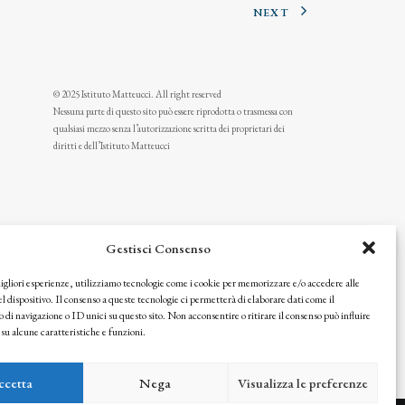
NEXT
© 2025 Istituto Matteucci. All right reserved
Nessuna parte di questo sito può essere riprodotta o trasmessa con
qualsiasi mezzo senza l’autorizzazione scritta dei proprietari dei
diritti e dell’Istituto Matteucci
Gestisci Consenso
migliori esperienze, utilizziamo tecnologie come i cookie per memorizzare e/o accedere alle
l dispositivo. Il consenso a queste tecnologie ci permetterà di elaborare dati come il
i navigazione o ID unici su questo sito. Non acconsentire o ritirare il consenso può influire
u alcune caratteristiche e funzioni.
icy
ccetta
Nega
Visualizza le preferenze