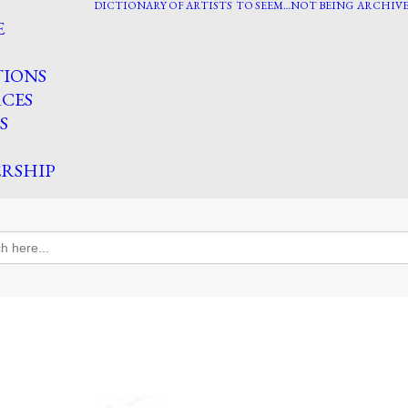
DICTIONARY OF ARTISTS
TO SEEM…NOT BEING
ARCHIVE
E
TIONS
CES
S
RSHIP
h