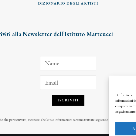
DIZIONARIO DEGLI ARTISTI
riviti alla Newsletter dell’Istituto Matteucci
Per fornire le 
ISCRIVITI
informazioni de
comportamento d
negativamente s
o clic per iscriverti, riconosci che le tue informazioni saranno trattate seguendo la nostra
Privacy Pol
A