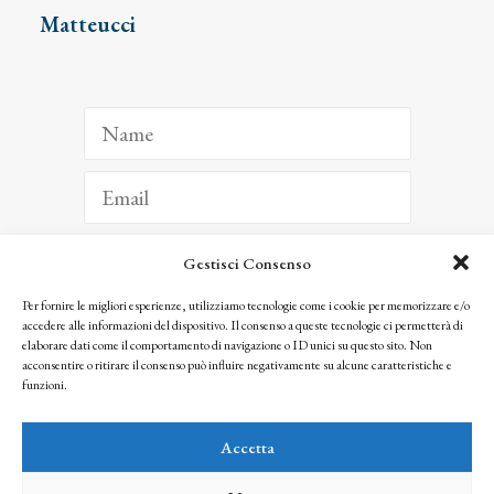
Matteucci
Gestisci Consenso
ISCRIVITI
Per fornire le migliori esperienze, utilizziamo tecnologie come i cookie per memorizzare e/o
accedere alle informazioni del dispositivo. Il consenso a queste tecnologie ci permetterà di
Facendo clic per iscriverti, riconosci che le tue informazioni saranno trattate
elaborare dati come il comportamento di navigazione o ID unici su questo sito. Non
seguendo la nostra
Privacy Policy
acconsentire o ritirare il consenso può influire negativamente su alcune caratteristiche e
© 2025 Istituto Matteucci. All right reserved
funzioni.
Nessuna parte di questo sito può essere riprodotta o trasmessa con qualsiasi mezzo senza
l’autorizzazione scritta dei proprietari dei diritti e dell’Istituto Matteucci
Accetta