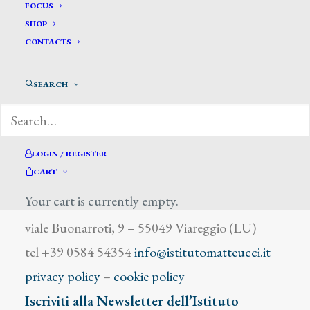
Romanin L.
FOCUS
SHOP
CONTACTS
SEARCH
DIZIONARIO DEGLI ARTISTI
LOGIN / REGISTER
CART
Your cart is currently empty.
Istituto Matteucci
viale Buonarroti, 9 – 55049 Viareggio (LU)
tel +39 0584 54354
info@istitutomatteucci.it
privacy policy
–
cookie policy
Iscriviti alla Newsletter dell’Istituto