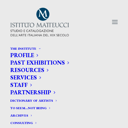
THE INSTITUTE
PROFILE
CERCA TRA GLI ARTISTI:
PAST EXHIBITIONS
RESOURCES
Search
SERVICES
for:
STAFF
PARTNERSHIP
DICTIONARY OF ARTISTS
TO SEEM…NOT BEING
ARCHIVES
CONSULTING