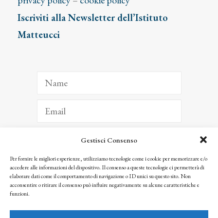
privacy policy
–
cookie policy
Iscriviti alla Newsletter dell’Istituto
Matteucci
Gestisci Consenso
ISCRIVITI
Per fornire le migliori esperienze, utilizziamo tecnologie come i cookie per memorizzare e/o
accedere alle informazioni del dispositivo. Il consenso a queste tecnologie ci permetterà di
Facendo clic per iscriverti, riconosci che le tue informazioni saranno trattate
elaborare dati come il comportamento di navigazione o ID unici su questo sito. Non
seguendo la nostra
Privacy Policy
acconsentire o ritirare il consenso può influire negativamente su alcune caratteristiche e
© 2025 Istituto Matteucci. All right reserved
funzioni.
Nessuna parte di questo sito può essere riprodotta o trasmessa con qualsiasi mezzo senza
l’autorizzazione scritta dei proprietari dei diritti e dell’Istituto Matteucci