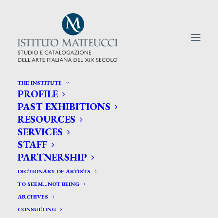
THE INSTITUTE
PROFILE
CERCA TRA GLI ARTISTI:
PAST EXHIBITIONS
RESOURCES
Search
SERVICES
for:
STAFF
PARTNERSHIP
DICTIONARY OF ARTISTS
TO SEEM…NOT BEING
ARCHIVES
CONSULTING