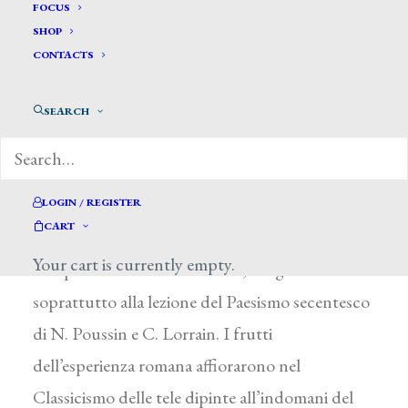
Ronzoni Pietro *
FOCUS
SHOP
CONTACTS
RONZONI PIETRO MARIA
Sedrina (Bergamo) 1781 – Bergamo 1862
SEARCH
Allievo dellAccademia Carrara di Bergamo, dal
1810 completò la propria formazione a Roma
guidato da L. Campovecchio. Nella città
LOGIN / REGISTER
CART
pontificia entrò in contatto con A. Canova e
Your cart is currently empty.
con pittori francesi e tedeschi, ma guardò
soprattutto alla lezione del Paesismo secentesco
di N. Poussin e C. Lorrain. I frutti
dell’esperienza romana affiorarono nel
Classicismo delle tele dipinte all’indomani del