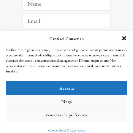
Gestisci Consenso
ISCRIVITI
Per fornire le migliori esperienze, utilizziamo tecnologie come i cookie per memorizzare e/o
accedere alle informazioni del dispositivo. Il consenso a queste tecnologie ci permetterà di
Facendo clic per iscriverti, riconosci che le tue informazioni saranno trattate
elaborare dati come il comportamento di navigazione o ID unici su questo sito. Non
seguendo la nostra
Privacy Policy
acconsentire o ritirare il consenso può influire negativamente su alcune caratteristiche e
© 2025 Istituto Matteucci. All right reserved
funzioni.
Nessuna parte di questo sito può essere riprodotta o trasmessa con qualsiasi mezzo senza
l’autorizzazione scritta dei proprietari dei diritti e dell’Istituto Matteucci
Accetta
Nega
Visualizza le preferenze
credits
Cookie Policy
Privacy Policy