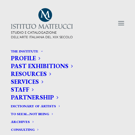
THE INSTITUTE
PROFILE
CERCA TRA GLI ARTISTI:
PAST EXHIBITIONS
RESOURCES
Search
SERVICES
for:
STAFF
PARTNERSHIP
DICTIONARY OF ARTISTS
TO SEEM…NOT BEING
ARCHIVES
CONSULTING