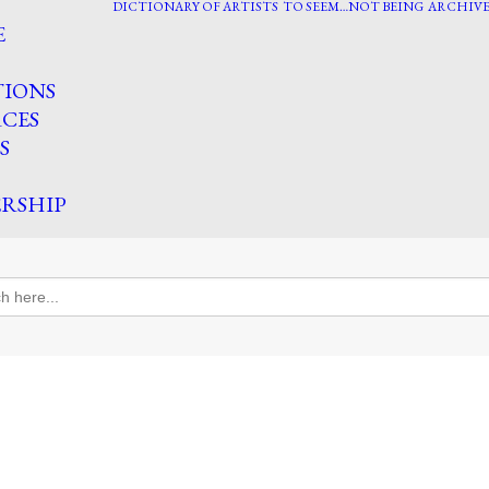
DICTIONARY OF ARTISTS
TO SEEM…NOT BEING
ARCHIVE
E
TIONS
CES
S
RSHIP
h