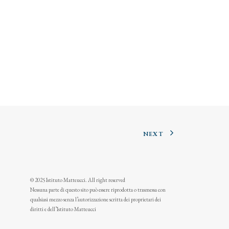
NEXT
© 2025 Istituto Matteucci. All right reserved
Nessuna parte di questo sito può essere riprodotta o trasmessa con
qualsiasi mezzo senza l’autorizzazione scritta dei proprietari dei
diritti e dell’Istituto Matteucci