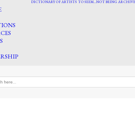
DICTIONARY OF ARTISTS
TO SEEM…NOT BEING
ARCHIVE
E
TIONS
CES
S
RSHIP
h