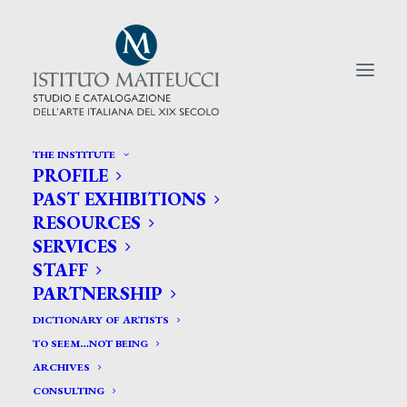
THE INSTITUTE
PROFILE
CERCA TRA GLI ARTISTI:
PAST EXHIBITIONS
RESOURCES
Search
SERVICES
for:
STAFF
PARTNERSHIP
DICTIONARY OF ARTISTS
TO SEEM…NOT BEING
ARCHIVES
CONSULTING