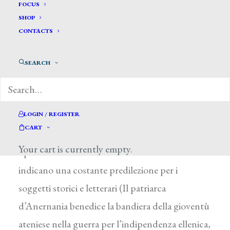
Sampietro Francesco *
FOCUS
SHOP
CONTACTS
SAMPIETRO FRANCESCO
Garlasco (Pavia) 1815 – ? 1892
SEARCH
Studiò a Pavia e a Milano (1832-1839), quindi
soggiornò a Roma e a Venezia e negli anni ’50 si
trasferì a Torino, dove insegnò all’Accademia
LOGIN / REGISTER
CART
Albertina (1860) e dove espose fino al 1884. Le
Your cart is currently empty.
opere inviate alle mostre milanesi e torinesi
indicano una costante predilezione per i
soggetti storici e letterari (Il patriarca
d’Anernania benedice la bandiera della gioventù
ateniese nella guerra per l’indipendenza ellenica,