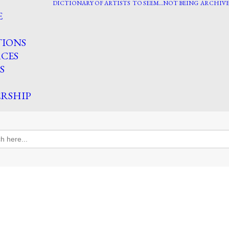
DICTIONARY OF ARTISTS
TO SEEM…NOT BEING
ARCHIVE
E
TIONS
CES
S
RSHIP
h