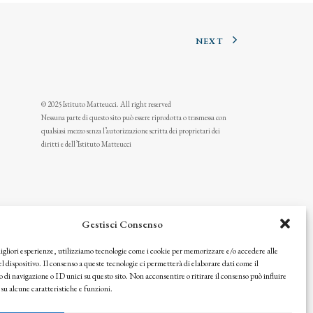
NEXT
© 2025 Istituto Matteucci. All right reserved
Nessuna parte di questo sito può essere riprodotta o trasmessa con
qualsiasi mezzo senza l’autorizzazione scritta dei proprietari dei
diritti e dell’Istituto Matteucci
Gestisci Consenso
migliori esperienze, utilizziamo tecnologie come i cookie per memorizzare e/o accedere alle
l dispositivo. Il consenso a queste tecnologie ci permetterà di elaborare dati come il
i navigazione o ID unici su questo sito. Non acconsentire o ritirare il consenso può influire
u alcune caratteristiche e funzioni.
icy