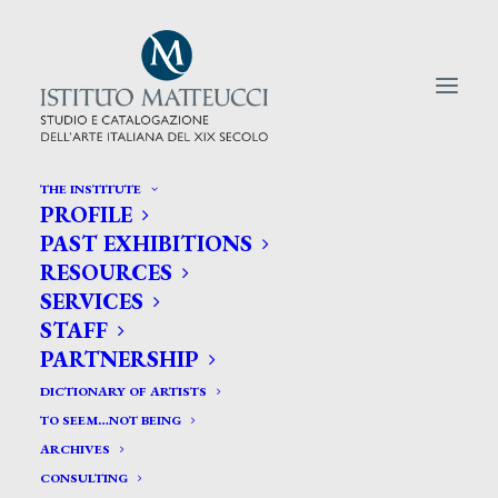
THE INSTITUTE
PROFILE
CERCA TRA GLI ARTISTI:
PAST EXHIBITIONS
RESOURCES
Search
SERVICES
for:
STAFF
PARTNERSHIP
DICTIONARY OF ARTISTS
TO SEEM…NOT BEING
ARCHIVES
CONSULTING