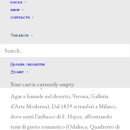
Scattola Domenico *
FOCUS
SHOP
CONTACTS
SCATTOLA DOMENICO
Verona 1814 – 1876
SEARCH
Autodidatta, trovò solo verso i vent’anni un
maestro in L. Muttoni a Verona. Alle prime
mostre inviò soprattutto ritratti (Ritratto del
LOGIN / REGISTER
CART
fratello, esposto nel 1835 a Verona; La
Your cart is currently empty.
romantica, esposto nel 1839 a Verona insieme a
Agar e Ismaele nel deserto, Verona, Galleria
d’Arte Moderna). Dal 1839 si trasferì a Milano,
dove sentì l’influsso di F. Hayez, affrontando
temi di gusto romantico (Odalisca, Quadretto di