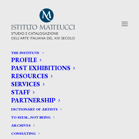
THE INSTITUTE
PROFILE
CERCA TRA GLI ARTISTI:
PAST EXHIBITIONS
RESOURCES
Search
SERVICES
for:
STAFF
PARTNERSHIP
DICTIONARY OF ARTISTS
TO SEEM…NOT BEING
ARCHIVES
CONSULTING