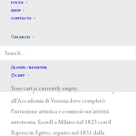
Schiavoni Felice *
FOCUS
SHOP
CONTACTS
SCHIAVONI FELICE
Trieste 1803 – Venezia 1881
SEARCH
Le tappe della sua formazione accademica
seguirono gli spostamenti del padre Natale: nel
1814 si iscrisse all’Accademia di Brera di Milano,
LOGIN / REGISTER
CART
seguendo le lezioni di L. Sabatelli; dal 1815 al
Your cart is currently empty.
1821 frequentò l’Accademia di Vienna. Fu poi
all’Accademia di Venezia dove completò
l’istruzione artistica e cominciò un’attività
autonoma. Esordì a Milano nel 1823 con il
Riposo in Egitto, seguito nel 1831 dalla