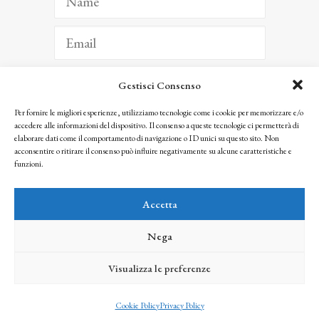
Gestisci Consenso
ISCRIVITI
Per fornire le migliori esperienze, utilizziamo tecnologie come i cookie per memorizzare e/o
accedere alle informazioni del dispositivo. Il consenso a queste tecnologie ci permetterà di
Facendo clic per iscriverti, riconosci che le tue informazioni saranno trattate
elaborare dati come il comportamento di navigazione o ID unici su questo sito. Non
seguendo la nostra
Privacy Policy
acconsentire o ritirare il consenso può influire negativamente su alcune caratteristiche e
© 2025 Istituto Matteucci. All right reserved
funzioni.
Nessuna parte di questo sito può essere riprodotta o trasmessa con qualsiasi mezzo senza
l’autorizzazione scritta dei proprietari dei diritti e dell’Istituto Matteucci
Accetta
Nega
Visualizza le preferenze
credits
Cookie Policy
Privacy Policy