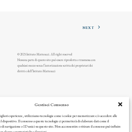
NEXT
© 2025 Istituto Matteucci. All right reserved
Nessuna parte di questo sito può essere riprodotta o trasmessa con
qualsiasi mezzo senza l’autorizzazione scritta dei proprietari dei
diritti e dell’Istituto Matteucci
Gestisci Consenso
migliori esperienze, utilizziamo tecnologie come i cookie per memorizzare e/o accedere alle
l dispositivo. Il consenso a queste tecnologie ci permetterà di elaborare dati come il
i navigazione o ID unici su questo sito. Non acconsentire o ritirare il consenso può influire
u alcune caratteristiche e funzioni.