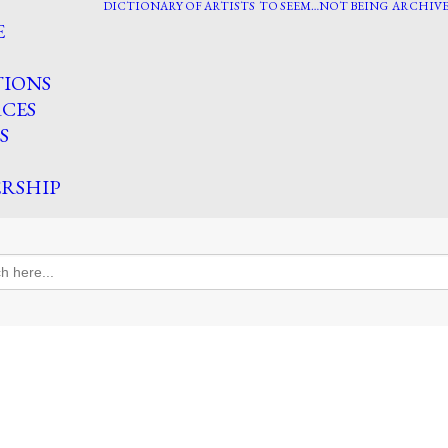
DICTIONARY OF ARTISTS
TO SEEM…NOT BEING
ARCHIVE
E
TIONS
CES
S
RSHIP
h