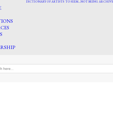
DICTIONARY OF ARTISTS
TO SEEM…NOT BEING
ARCHIVE
E
TIONS
CES
S
RSHIP
h