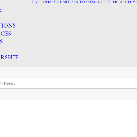
DICTIONARY OF ARTISTS
TO SEEM…NOT BEING
ARCHIVE
E
TIONS
CES
S
RSHIP
h