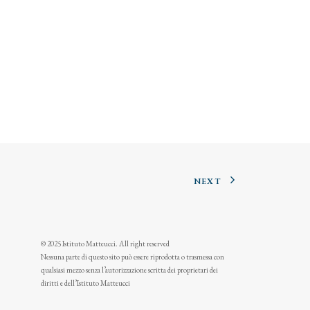
NEXT
© 2025 Istituto Matteucci. All right reserved
Nessuna parte di questo sito può essere riprodotta o trasmessa con
qualsiasi mezzo senza l’autorizzazione scritta dei proprietari dei
diritti e dell’Istituto Matteucci