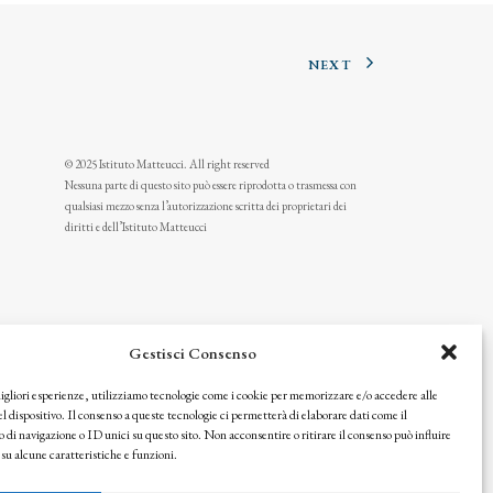
NEXT
© 2025 Istituto Matteucci. All right reserved
Nessuna parte di questo sito può essere riprodotta o trasmessa con
qualsiasi mezzo senza l’autorizzazione scritta dei proprietari dei
diritti e dell’Istituto Matteucci
Gestisci Consenso
migliori esperienze, utilizziamo tecnologie come i cookie per memorizzare e/o accedere alle
l dispositivo. Il consenso a queste tecnologie ci permetterà di elaborare dati come il
i navigazione o ID unici su questo sito. Non acconsentire o ritirare il consenso può influire
u alcune caratteristiche e funzioni.
icy