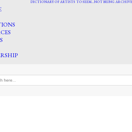
DICTIONARY OF ARTISTS
TO SEEM…NOT BEING
ARCHIVE
E
TIONS
CES
S
RSHIP
h