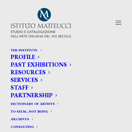
THE INSTITUTE
PROFILE
CERCA TRA GLI ARTISTI:
PAST EXHIBITIONS
RESOURCES
Search
SERVICES
for:
STAFF
PARTNERSHIP
DICTIONARY OF ARTISTS
TO SEEM…NOT BEING
ARCHIVES
CONSULTING