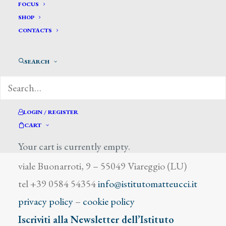
Tadolini Giulio
FOCUS
SHOP
CONTACTS
SEARCH
DIZIONARIO DEGLI ARTISTI
LOGIN / REGISTER
CART
Your cart is currently empty.
Istituto Matteucci
viale Buonarroti, 9 – 55049 Viareggio (LU)
tel +39 0584 54354
info@istitutomatteucci.it
privacy policy
–
cookie policy
Iscriviti alla Newsletter dell’Istituto