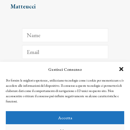
Matteucci
Gestisci Consenso
ISCRIVITI
Per fornire le migliori esperienze, utilizziamo tecnologie come i cookie per memorizzare e/o
accedere alle informazioni del dispositivo. Il consenso a queste tecnologie ci permetterà di
Facendo clic per iscriverti, riconosci che le tue informazioni saranno trattate
elaborare dati come il comportamento di navigazione o ID unici su questo sito. Non
seguendo la nostra
Privacy Policy
acconsentire o ritirare il consenso può influire negativamente su alcune caratteristiche e
© 2025 Istituto Matteucci. All right reserved
funzioni.
Nessuna parte di questo sito può essere riprodotta o trasmessa con qualsiasi mezzo senza
l’autorizzazione scritta dei proprietari dei diritti e dell’Istituto Matteucci
Accetta