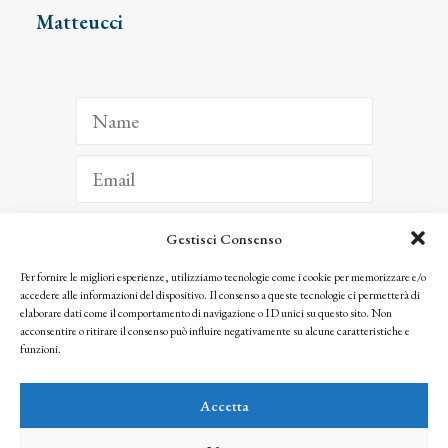
Matteucci
Gestisci Consenso
ISCRIVITI
Per fornire le migliori esperienze, utilizziamo tecnologie come i cookie per memorizzare e/o
accedere alle informazioni del dispositivo. Il consenso a queste tecnologie ci permetterà di
Facendo clic per iscriverti, riconosci che le tue informazioni saranno trattate
elaborare dati come il comportamento di navigazione o ID unici su questo sito. Non
seguendo la nostra
Privacy Policy
acconsentire o ritirare il consenso può influire negativamente su alcune caratteristiche e
© 2025 Istituto Matteucci. All right reserved
funzioni.
Nessuna parte di questo sito può essere riprodotta o trasmessa con qualsiasi mezzo senza
l’autorizzazione scritta dei proprietari dei diritti e dell’Istituto Matteucci
Accetta