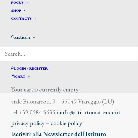
Tapiri Josè
FOCUS
SHOP
CONTACTS
SEARCH
DIZIONARIO DEGLI ARTISTI
LOGIN / REGISTER
CART
Your cart is currently empty.
Istituto Matteucci
viale Buonarroti, 9 – 55049 Viareggio (LU)
tel +39 0584 54354
info@istitutomatteucci.it
privacy policy
–
cookie policy
Iscriviti alla Newsletter dell’Istituto