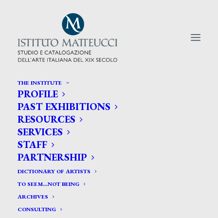
THE INSTITUTE
PROFILE
CERCA TRA GLI ARTISTI:
PAST EXHIBITIONS
RESOURCES
Search
SERVICES
for:
STAFF
PARTNERSHIP
DICTIONARY OF ARTISTS
TO SEEM…NOT BEING
ARCHIVES
CONSULTING