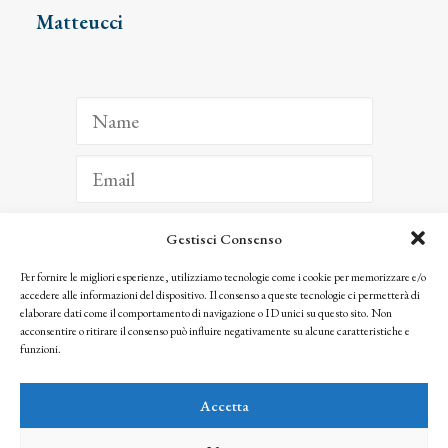
Matteucci
Gestisci Consenso
ISCRIVITI
Per fornire le migliori esperienze, utilizziamo tecnologie come i cookie per memorizzare e/o
accedere alle informazioni del dispositivo. Il consenso a queste tecnologie ci permetterà di
Facendo clic per iscriverti, riconosci che le tue informazioni saranno trattate
elaborare dati come il comportamento di navigazione o ID unici su questo sito. Non
seguendo la nostra
Privacy Policy
acconsentire o ritirare il consenso può influire negativamente su alcune caratteristiche e
© 2025 Istituto Matteucci. All right reserved
funzioni.
Nessuna parte di questo sito può essere riprodotta o trasmessa con qualsiasi mezzo senza
l’autorizzazione scritta dei proprietari dei diritti e dell’Istituto Matteucci
Accetta