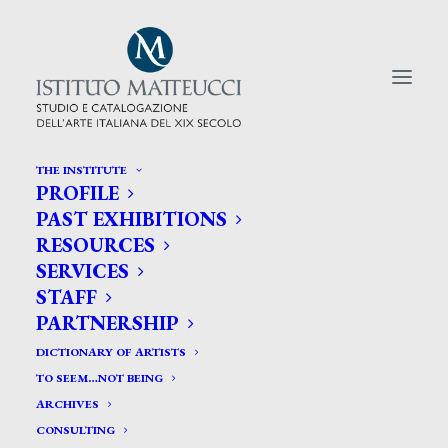
THE INSTITUTE
PROFILE
CERCA TRA GLI ARTISTI:
PAST EXHIBITIONS
RESOURCES
Search
SERVICES
for:
STAFF
PARTNERSHIP
DICTIONARY OF ARTISTS
TO SEEM…NOT BEING
ARCHIVES
CONSULTING