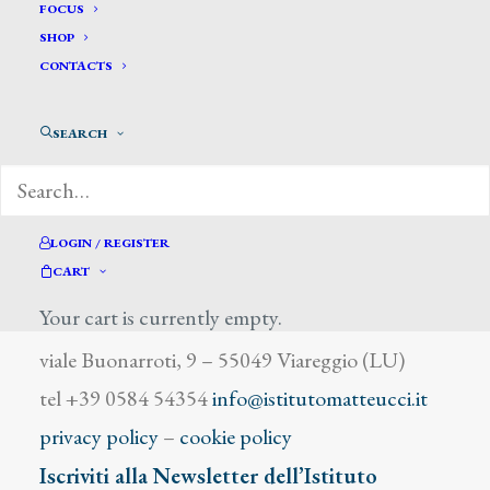
Terreni Antonio
FOCUS
SHOP
CONTACTS
SEARCH
DIZIONARIO DEGLI ARTISTI
LOGIN / REGISTER
CART
Your cart is currently empty.
Istituto Matteucci
viale Buonarroti, 9 – 55049 Viareggio (LU)
tel +39 0584 54354
info@istitutomatteucci.it
privacy policy
–
cookie policy
Iscriviti alla Newsletter dell’Istituto