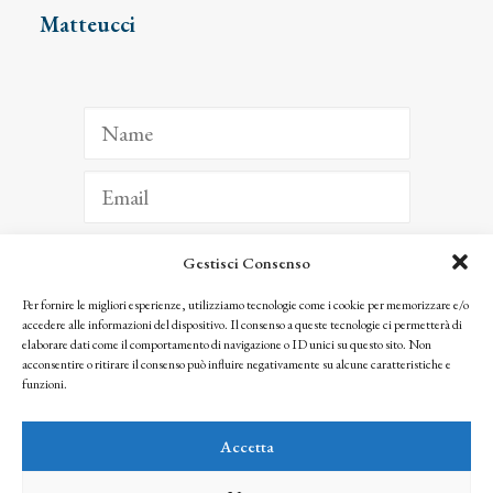
Matteucci
Gestisci Consenso
ISCRIVITI
Per fornire le migliori esperienze, utilizziamo tecnologie come i cookie per memorizzare e/o
accedere alle informazioni del dispositivo. Il consenso a queste tecnologie ci permetterà di
Facendo clic per iscriverti, riconosci che le tue informazioni saranno trattate
elaborare dati come il comportamento di navigazione o ID unici su questo sito. Non
seguendo la nostra
Privacy Policy
acconsentire o ritirare il consenso può influire negativamente su alcune caratteristiche e
© 2025 Istituto Matteucci. All right reserved
funzioni.
Nessuna parte di questo sito può essere riprodotta o trasmessa con qualsiasi mezzo senza
l’autorizzazione scritta dei proprietari dei diritti e dell’Istituto Matteucci
Accetta