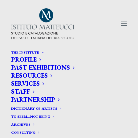
THE INSTITUTE
PROFILE
CERCA TRA GLI ARTISTI:
PAST EXHIBITIONS
RESOURCES
Search
SERVICES
for:
STAFF
PARTNERSHIP
DICTIONARY OF ARTISTS
TO SEEM…NOT BEING
ARCHIVES
CONSULTING