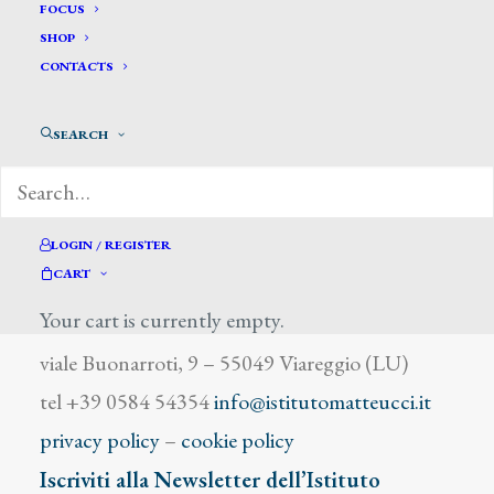
Trachel Dominique
FOCUS
SHOP
CONTACTS
SEARCH
DIZIONARIO DEGLI ARTISTI
LOGIN / REGISTER
CART
Your cart is currently empty.
Istituto Matteucci
viale Buonarroti, 9 – 55049 Viareggio (LU)
tel +39 0584 54354
info@istitutomatteucci.it
privacy policy
–
cookie policy
Iscriviti alla Newsletter dell’Istituto