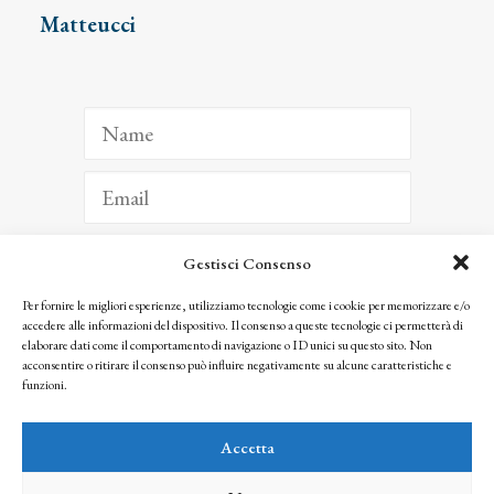
Matteucci
Gestisci Consenso
ISCRIVITI
Per fornire le migliori esperienze, utilizziamo tecnologie come i cookie per memorizzare e/o
accedere alle informazioni del dispositivo. Il consenso a queste tecnologie ci permetterà di
Facendo clic per iscriverti, riconosci che le tue informazioni saranno trattate
elaborare dati come il comportamento di navigazione o ID unici su questo sito. Non
seguendo la nostra
Privacy Policy
acconsentire o ritirare il consenso può influire negativamente su alcune caratteristiche e
© 2025 Istituto Matteucci. All right reserved
funzioni.
Nessuna parte di questo sito può essere riprodotta o trasmessa con qualsiasi mezzo senza
l’autorizzazione scritta dei proprietari dei diritti e dell’Istituto Matteucci
Accetta