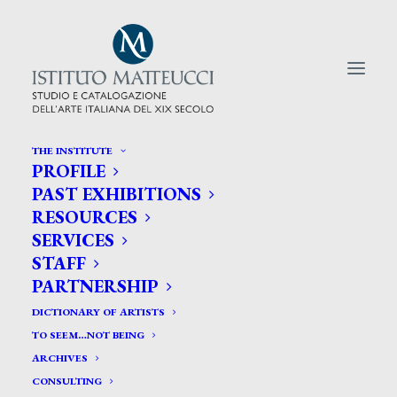
THE INSTITUTE
PROFILE
CERCA TRA GLI ARTISTI:
PAST EXHIBITIONS
RESOURCES
Search
SERVICES
for:
STAFF
PARTNERSHIP
DICTIONARY OF ARTISTS
TO SEEM…NOT BEING
ARCHIVES
CONSULTING