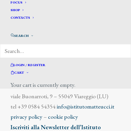
Vallij R.
FOCUS
SHOP
CONTACTS
SEARCH
DIZIONARIO DEGLI ARTISTI
LOGIN / REGISTER
CART
Your cart is currently empty.
Istituto Matteucci
viale Buonarroti, 9 – 55049 Viareggio (LU)
tel +39 0584 54354
info@istitutomatteucci.it
privacy policy
–
cookie policy
Iscriviti alla Newsletter dell’Istituto