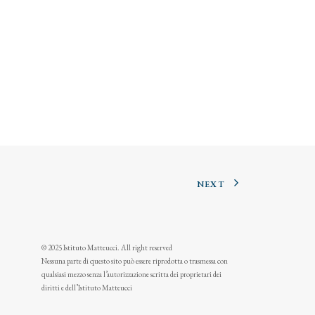
NEXT
© 2025 Istituto Matteucci. All right reserved
Nessuna parte di questo sito può essere riprodotta o trasmessa con
qualsiasi mezzo senza l’autorizzazione scritta dei proprietari dei
diritti e dell’Istituto Matteucci