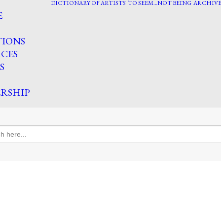
DICTIONARY OF ARTISTS
TO SEEM…NOT BEING
ARCHIVE
E
TIONS
CES
S
RSHIP
h