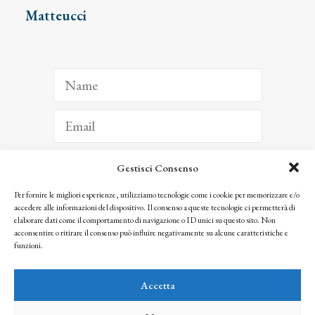
Matteucci
Gestisci Consenso
ISCRIVITI
Per fornire le migliori esperienze, utilizziamo tecnologie come i cookie per memorizzare e/o
accedere alle informazioni del dispositivo. Il consenso a queste tecnologie ci permetterà di
Facendo clic per iscriverti, riconosci che le tue informazioni saranno trattate
elaborare dati come il comportamento di navigazione o ID unici su questo sito. Non
seguendo la nostra
Privacy Policy
acconsentire o ritirare il consenso può influire negativamente su alcune caratteristiche e
© 2025 Istituto Matteucci. All right reserved
funzioni.
Nessuna parte di questo sito può essere riprodotta o trasmessa con qualsiasi mezzo senza
l’autorizzazione scritta dei proprietari dei diritti e dell’Istituto Matteucci
Accetta