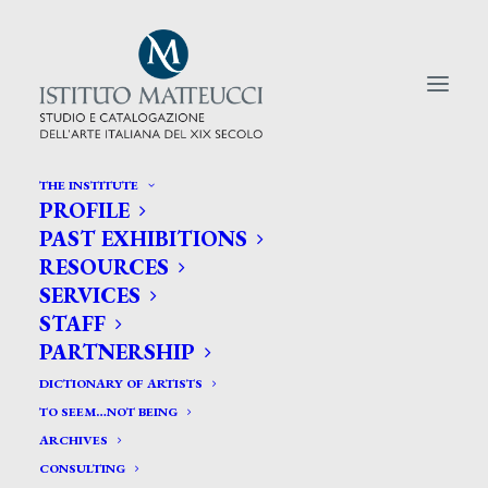
THE INSTITUTE
PROFILE
CERCA TRA GLI ARTISTI:
PAST EXHIBITIONS
RESOURCES
Search
SERVICES
for:
STAFF
PARTNERSHIP
DICTIONARY OF ARTISTS
TO SEEM…NOT BEING
ARCHIVES
CONSULTING