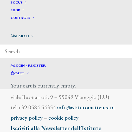
Vassallo
FOCUS
SHOP
CONTACTS
SEARCH
DIZIONARIO DEGLI ARTISTI
LOGIN / REGISTER
CART
Your cart is currently empty.
Istituto Matteucci
viale Buonarroti, 9 – 55049 Viareggio (LU)
tel +39 0584 54354
info@istitutomatteucci.it
privacy policy
–
cookie policy
Iscriviti alla Newsletter dell’Istituto