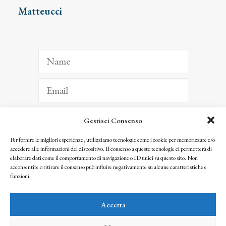
Matteucci
Gestisci Consenso
ISCRIVITI
Per fornire le migliori esperienze, utilizziamo tecnologie come i cookie per memorizzare e/o
accedere alle informazioni del dispositivo. Il consenso a queste tecnologie ci permetterà di
Facendo clic per iscriverti, riconosci che le tue informazioni saranno trattate
elaborare dati come il comportamento di navigazione o ID unici su questo sito. Non
seguendo la nostra
Privacy Policy
acconsentire o ritirare il consenso può influire negativamente su alcune caratteristiche e
© 2025 Istituto Matteucci. All right reserved
funzioni.
Nessuna parte di questo sito può essere riprodotta o trasmessa con qualsiasi mezzo senza
l’autorizzazione scritta dei proprietari dei diritti e dell’Istituto Matteucci
Accetta