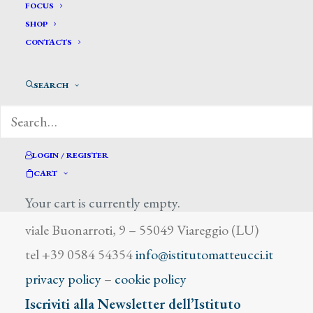
Voillemot André Charles
FOCUS
SHOP
CONTACTS
SEARCH
DIZIONARIO DEGLI ARTISTI
LOGIN / REGISTER
CART
Your cart is currently empty.
Istituto Matteucci
viale Buonarroti, 9 – 55049 Viareggio (LU)
tel +39 0584 54354
info@istitutomatteucci.it
privacy policy
–
cookie policy
Iscriviti alla Newsletter dell’Istituto