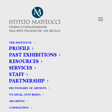
THE INSTITUTE
PROFILE
CERCA TRA GLI ARTISTI:
PAST EXHIBITIONS
RESOURCES
Search
SERVICES
for:
STAFF
PARTNERSHIP
DICTIONARY OF ARTISTS
TO SEEM…NOT BEING
ARCHIVES
CONSULTING