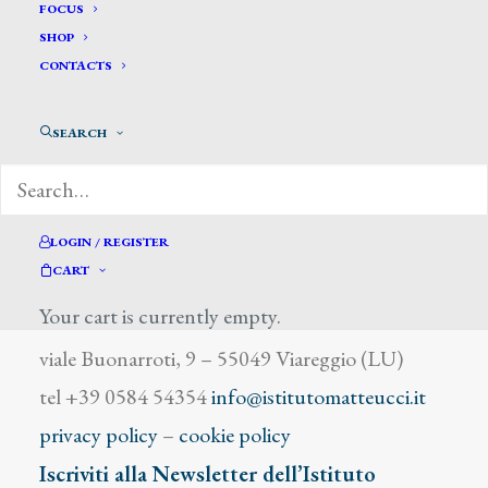
Ygywaski F. M.
FOCUS
SHOP
CONTACTS
SEARCH
DIZIONARIO DEGLI ARTISTI
LOGIN / REGISTER
CART
Your cart is currently empty.
Istituto Matteucci
viale Buonarroti, 9 – 55049 Viareggio (LU)
tel +39 0584 54354
info@istitutomatteucci.it
privacy policy
–
cookie policy
Iscriviti alla Newsletter dell’Istituto