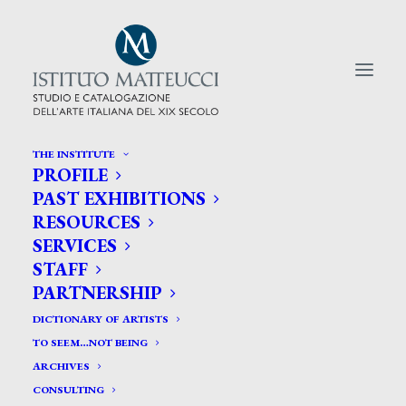
THE INSTITUTE
PROFILE
CERCA TRA GLI ARTISTI:
PAST EXHIBITIONS
RESOURCES
Search
SERVICES
for:
STAFF
PARTNERSHIP
DICTIONARY OF ARTISTS
TO SEEM…NOT BEING
ARCHIVES
CONSULTING