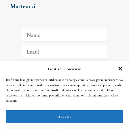
Matteucci
Gestisci Consenso
ISCRIVITI
Per fornire le migliori esperienze, utilizziamo tecnologie come i cookie per memorizzare e/o
accedere alle informazioni del dispositivo. Il consenso a queste tecnologie ci permetterà di
Facendo clic per iscriverti, riconosci che le tue informazioni saranno trattate
elaborare dati come il comportamento di navigazione o ID unici su questo sito. Non
seguendo la nostra
Privacy Policy
acconsentire o ritirare il consenso può influire negativamente su alcune caratteristiche e
© 2025 Istituto Matteucci. All right reserved
funzioni.
Nessuna parte di questo sito può essere riprodotta o trasmessa con qualsiasi mezzo senza
l’autorizzazione scritta dei proprietari dei diritti e dell’Istituto Matteucci
Accetta