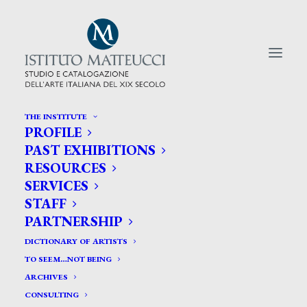
THE INSTITUTE
PROFILE
CERCA TRA GLI ARTISTI:
PAST EXHIBITIONS
RESOURCES
Search
SERVICES
for:
STAFF
PARTNERSHIP
DICTIONARY OF ARTISTS
TO SEEM…NOT BEING
ARCHIVES
CONSULTING