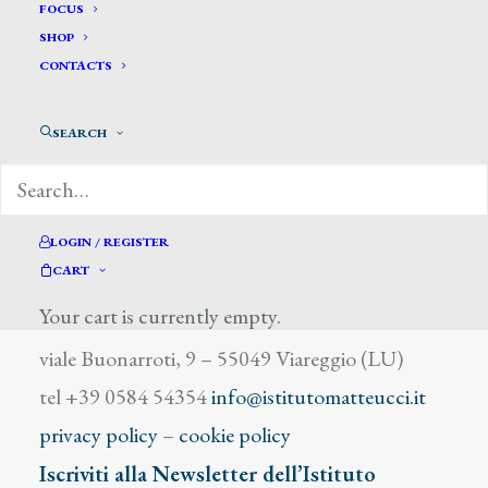
Zoffoli Andrea
FOCUS
SHOP
CONTACTS
SEARCH
DIZIONARIO DEGLI ARTISTI
LOGIN / REGISTER
CART
Your cart is currently empty.
Istituto Matteucci
viale Buonarroti, 9 – 55049 Viareggio (LU)
tel +39 0584 54354
info@istitutomatteucci.it
privacy policy
–
cookie policy
Iscriviti alla Newsletter dell’Istituto