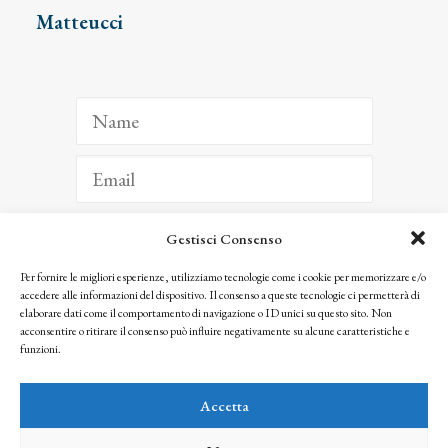
Matteucci
Gestisci Consenso
ISCRIVITI
Per fornire le migliori esperienze, utilizziamo tecnologie come i cookie per memorizzare e/o
accedere alle informazioni del dispositivo. Il consenso a queste tecnologie ci permetterà di
Facendo clic per iscriverti, riconosci che le tue informazioni saranno trattate
elaborare dati come il comportamento di navigazione o ID unici su questo sito. Non
seguendo la nostra
Privacy Policy
acconsentire o ritirare il consenso può influire negativamente su alcune caratteristiche e
© 2025 Istituto Matteucci. All right reserved
funzioni.
Nessuna parte di questo sito può essere riprodotta o trasmessa con qualsiasi mezzo senza
l’autorizzazione scritta dei proprietari dei diritti e dell’Istituto Matteucci
Accetta