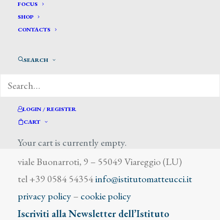
Zoi Dante
FOCUS
SHOP
CONTACTS
SEARCH
DIZIONARIO DEGLI ARTISTI
LOGIN / REGISTER
CART
Your cart is currently empty.
Istituto Matteucci
viale Buonarroti, 9 – 55049 Viareggio (LU)
tel +39 0584 54354
info@istitutomatteucci.it
privacy policy
–
cookie policy
Iscriviti alla Newsletter dell’Istituto