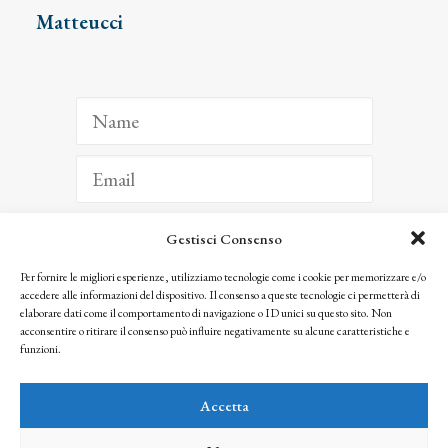
Matteucci
Gestisci Consenso
ISCRIVITI
Per fornire le migliori esperienze, utilizziamo tecnologie come i cookie per memorizzare e/o
accedere alle informazioni del dispositivo. Il consenso a queste tecnologie ci permetterà di
Facendo clic per iscriverti, riconosci che le tue informazioni saranno trattate
elaborare dati come il comportamento di navigazione o ID unici su questo sito. Non
seguendo la nostra
Privacy Policy
acconsentire o ritirare il consenso può influire negativamente su alcune caratteristiche e
© 2025 Istituto Matteucci. All right reserved
funzioni.
Nessuna parte di questo sito può essere riprodotta o trasmessa con qualsiasi mezzo senza
l’autorizzazione scritta dei proprietari dei diritti e dell’Istituto Matteucci
Accetta