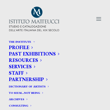
THE INSTITUTE
PROFILE
CERCA TRA GLI ARTISTI:
PAST EXHIBITIONS
RESOURCES
Search
SERVICES
for:
STAFF
PARTNERSHIP
DICTIONARY OF ARTISTS
TO SEEM…NOT BEING
ARCHIVES
CONSULTING