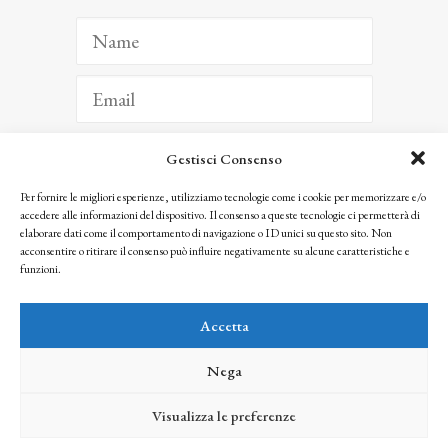
Gestisci Consenso
ISCRIVITI
Per fornire le migliori esperienze, utilizziamo tecnologie come i cookie per memorizzare e/o
accedere alle informazioni del dispositivo. Il consenso a queste tecnologie ci permetterà di
Facendo clic per iscriverti, riconosci che le tue informazioni saranno trattate
elaborare dati come il comportamento di navigazione o ID unici su questo sito. Non
seguendo la nostra
Privacy Policy
acconsentire o ritirare il consenso può influire negativamente su alcune caratteristiche e
© 2025 Istituto Matteucci. All right reserved
funzioni.
Nessuna parte di questo sito può essere riprodotta o trasmessa con qualsiasi mezzo senza
l’autorizzazione scritta dei proprietari dei diritti e dell’Istituto Matteucci
Accetta
Nega
Visualizza le preferenze
credits