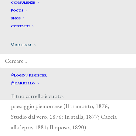
Abate Secondo*
CONSULENZE
FOCUS
SHOP
ABATE SECONDO
CONTATTI
Chiusa di Pesio (Cuneo), attivo tra il 1886 e il
RICERCA
1890
Le uniche notizie sull’artista si desumono dai
cataloghi delle Promotrici di Torino e Genova: i
LOGIN / REGISTER
paesaggi e i quadri di soggetto agreste lo
CARRELLO
indicano partecipe alla corrente della pittura di
Il tuo carrello è vuoto.
paesaggio piemontese (Il tramonto, 1876;
Studio dal vero, 1876; In stalla, 1877; Caccia
alla lepre, 1881; Il riposo, 1890).