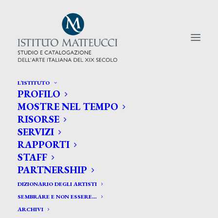
L’ISTITUTO
PROFILO
CERCA TRA GLI ARTISTI:
MOSTRE NEL TEMPO
RISORSE
Search
SERVIZI
for:
RAPPORTI
STAFF
PARTNERSHIP
DIZIONARIO DEGLI ARTISTI
SEMBRARE E NON ESSERE…
ARCHIVI