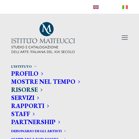
L’ISTITUTO
PROFILO
MOSTRE NEL TEMPO
Risorse
RISORSE
SERVIZI
RAPPORTI
Banca dati
STAFF
PARTNERSHIP
Un complesso ed articolato lavoro di
DIZIONARIO DEGLI ARTISTI