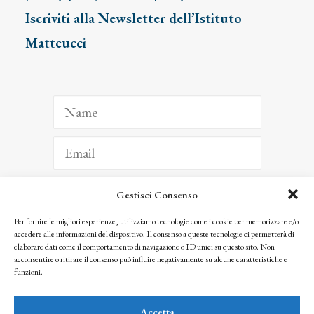
Iscriviti alla Newsletter dell’Istituto
Matteucci
Gestisci Consenso
ISCRIVITI
Per fornire le migliori esperienze, utilizziamo tecnologie come i cookie per memorizzare e/o
accedere alle informazioni del dispositivo. Il consenso a queste tecnologie ci permetterà di
Facendo clic per iscriverti, riconosci che le tue informazioni saranno trattate
elaborare dati come il comportamento di navigazione o ID unici su questo sito. Non
seguendo la nostra
Privacy Policy
acconsentire o ritirare il consenso può influire negativamente su alcune caratteristiche e
© 2025 Istituto Matteucci. All right reserved
funzioni.
Nessuna parte di questo sito può essere riprodotta o trasmessa con qualsiasi mezzo senza
l’autorizzazione scritta dei proprietari dei diritti e dell’Istituto Matteucci
Accetta