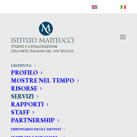
L’ISTITUTO
PROFILO
MOSTRE NEL TEMPO
Servizi
RISORSE
SERVIZI
RAPPORTI
Conosciuto e apprezzato a livello internazionale
STAFF
PARTNERSHIP
l’Istituto Matteucci è un indispensabile punto
DIZIONARIO DEGLI ARTISTI
di riferimento per chiunque voglia periziare,