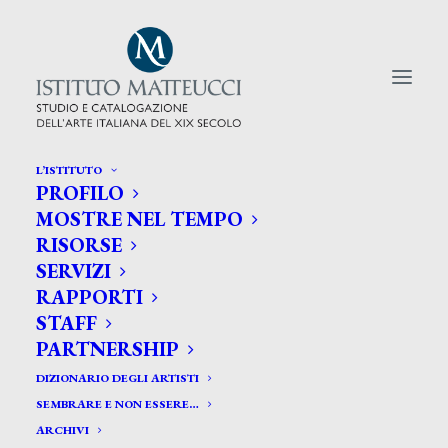
L’ISTITUTO
PROFILO
CERCA TRA GLI ARTISTI:
MOSTRE NEL TEMPO
RISORSE
Search
SERVIZI
for:
RAPPORTI
STAFF
PARTNERSHIP
DIZIONARIO DEGLI ARTISTI
SEMBRARE E NON ESSERE…
ARCHIVI