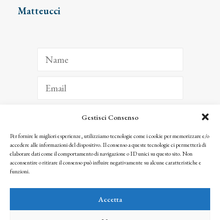
Matteucci
Gestisci Consenso
ISCRIVITI
Per fornire le migliori esperienze, utilizziamo tecnologie come i cookie per memorizzare e/o
accedere alle informazioni del dispositivo. Il consenso a queste tecnologie ci permetterà di
Facendo clic per iscriverti, riconosci che le tue informazioni saranno trattate
elaborare dati come il comportamento di navigazione o ID unici su questo sito. Non
seguendo la nostra
Privacy Policy
acconsentire o ritirare il consenso può influire negativamente su alcune caratteristiche e
© 2025 Istituto Matteucci. All right reserved
funzioni.
Nessuna parte di questo sito può essere riprodotta o trasmessa con qualsiasi mezzo senza
l’autorizzazione scritta dei proprietari dei diritti e dell’Istituto Matteucci
Accetta