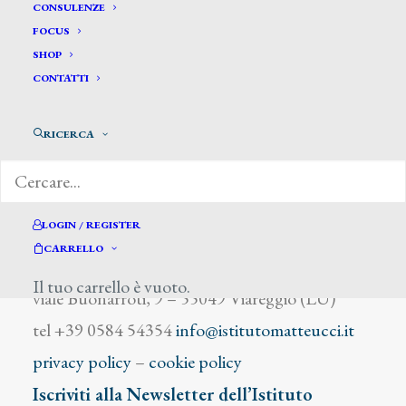
Abati A.
CONSULENZE
FOCUS
SHOP
CONTATTI
RICERCA
DIZIONARIO DEGLI ARTISTI
LOGIN / REGISTER
CARRELLO
Istituto Matteucci
Il tuo carrello è vuoto.
viale Buonarroti, 9 – 55049 Viareggio (LU)
tel +39 0584 54354
info@istitutomatteucci.it
privacy policy
–
cookie policy
Iscriviti alla Newsletter dell’Istituto