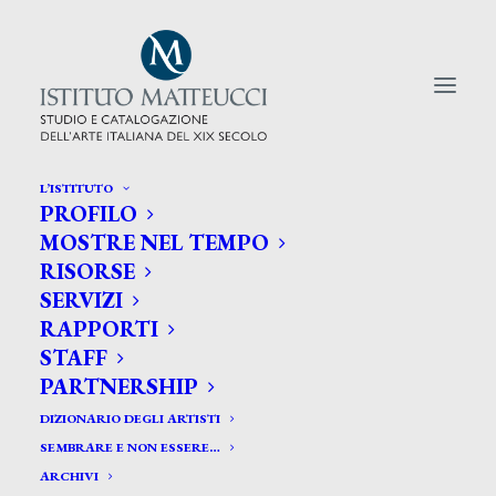
L’ISTITUTO
PROFILO
CERCA TRA GLI ARTISTI:
MOSTRE NEL TEMPO
RISORSE
Search
SERVIZI
for:
RAPPORTI
STAFF
PARTNERSHIP
DIZIONARIO DEGLI ARTISTI
SEMBRARE E NON ESSERE…
ARCHIVI