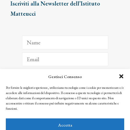
Iscriviti alla Newsletter dell’Istituto
Matteucci
Gestisci Consenso
ISCRIVITI
Per fornire le migliori esperienze, utilizziamo tecnologie come i cookie per memorizzare e/o
accedere alle informazioni del dispositivo. Il consenso a queste tecnologie ci permetterà di
Facendo clic per iscriverti, riconosci che le tue informazioni saranno trattate
elaborare dati come il comportamento di navigazione o ID unici su questo sito. Non
seguendo la nostra
Privacy Policy
acconsentire o ritirare il consenso può influire negativamente su alcune caratteristiche e
© 2025 Istituto Matteucci. All right reserved
funzioni.
Nessuna parte di questo sito può essere riprodotta o trasmessa con qualsiasi mezzo senza
l’autorizzazione scritta dei proprietari dei diritti e dell’Istituto Matteucci
Accetta