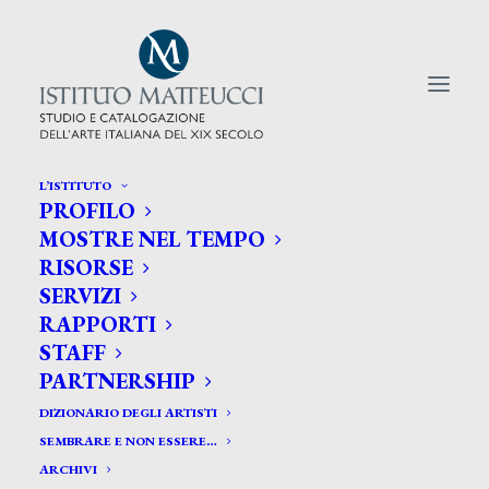
L’ISTITUTO
PROFILO
CERCA TRA GLI ARTISTI:
MOSTRE NEL TEMPO
RISORSE
Search
SERVIZI
for:
RAPPORTI
STAFF
PARTNERSHIP
DIZIONARIO DEGLI ARTISTI
SEMBRARE E NON ESSERE…
ARCHIVI