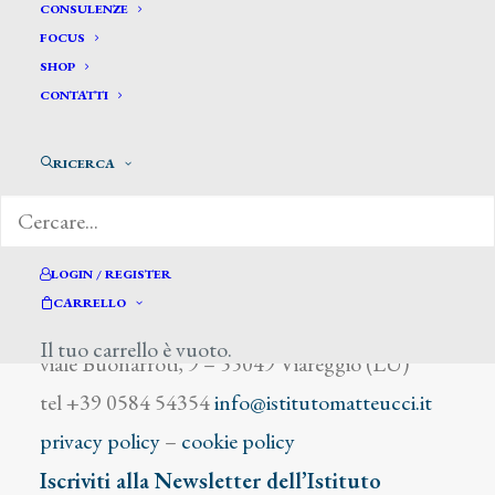
Aboaf G.
CONSULENZE
FOCUS
SHOP
CONTATTI
RICERCA
DIZIONARIO DEGLI ARTISTI
LOGIN / REGISTER
CARRELLO
Istituto Matteucci
Il tuo carrello è vuoto.
viale Buonarroti, 9 – 55049 Viareggio (LU)
tel +39 0584 54354
info@istitutomatteucci.it
privacy policy
–
cookie policy
Iscriviti alla Newsletter dell’Istituto