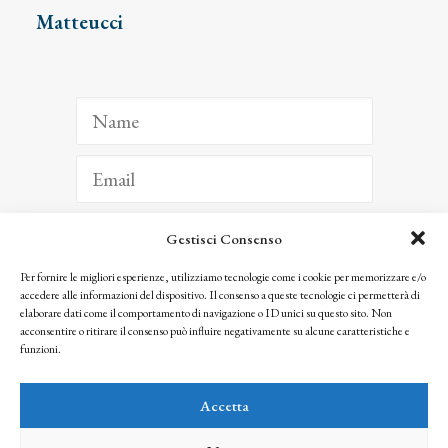
Matteucci
Gestisci Consenso
ISCRIVITI
Per fornire le migliori esperienze, utilizziamo tecnologie come i cookie per memorizzare e/o
accedere alle informazioni del dispositivo. Il consenso a queste tecnologie ci permetterà di
Facendo clic per iscriverti, riconosci che le tue informazioni saranno trattate
elaborare dati come il comportamento di navigazione o ID unici su questo sito. Non
seguendo la nostra
Privacy Policy
acconsentire o ritirare il consenso può influire negativamente su alcune caratteristiche e
© 2025 Istituto Matteucci. All right reserved
funzioni.
Nessuna parte di questo sito può essere riprodotta o trasmessa con qualsiasi mezzo senza
l’autorizzazione scritta dei proprietari dei diritti e dell’Istituto Matteucci
Accetta